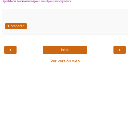
#pastelucas #cocinandoconpastelucas #pastelucasenyoutube
Compartir
‹
›
Inicio
Ver versión web