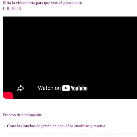
Mira la videoreceta para que veas el paso a paso
👇🏻👇🏻👇🏻👇🏻
Proceso de elaboración:
1. Corta las lonchas de jamón en pequeños cuadritos y reserva.