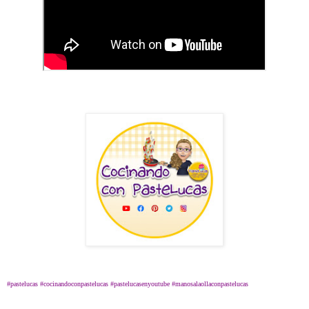
#pastelucas #cocinandoconpastelucas #pastelucasenyoutube #manosalaollaconpastelucas