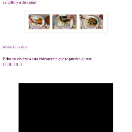
caldillo y a disfrutar!
Manos a la olla!
Echa un vistazo a esta videoreceta que te pueden gustar!
👇🏻👇🏻👇🏻👇🏻