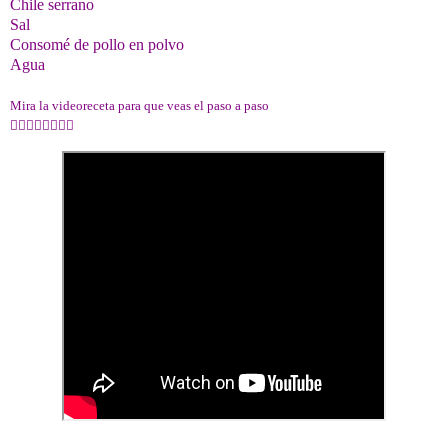
Chile serrano
Sal
Consomé de pollo en polvo
Agua
Mira la videoreceta para que veas el paso a paso
👇🏻👇🏻👇🏻👇🏻