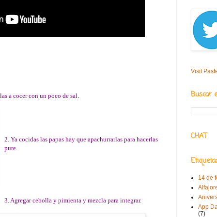
Visit Past
Buscar 
rlas a cocer con un poco de sal.
CHAT
2. Ya cocidas las papas hay que apachurrarlas para hacerlas
pure.
Etiqueta
14 de 
Alfajor
Aniver
3. Agregar cebolla y pimienta y mezcla para integrar.
App Da
(7)