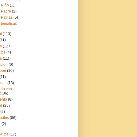
l Niño
(1)
l Padre
(3)
 Patrias
(5)
 temáticas
t
(113)
(11)
as
(127)
tos
(4)
s
(11)
ción
(6)
ween
(10)
(11)
onas
(13)
do con
t
(86)
ento
(8)
ad
(25)
(2)
citos
(86)
a
(2)
 de
citos
(17)