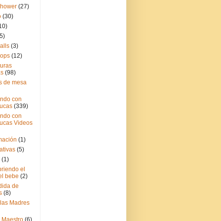
Shower
(27)
o
(30)
10)
5)
alls
(3)
pops
(12)
turas
as
(98)
s de mesa
ndo con
ucas
(339)
ndo con
ucas Videos
mación
(1)
ativas
(5)
(1)
riendo el
el bebe
(2)
ida de
s
(8)
 las Madres
l Maestro
(6)