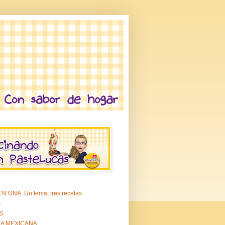
N UNA: Un tema, tres recetas
S
S
A MEXICANA