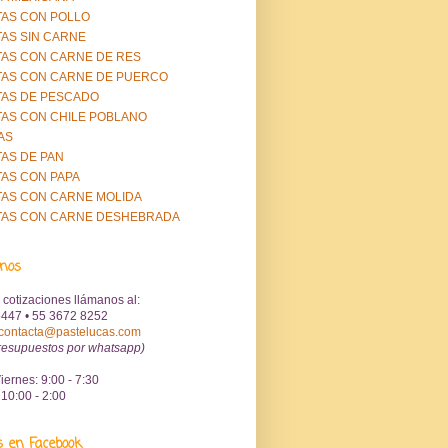
AS CON POLLO
AS SIN CARNE
AS CON CARNE DE RES
AS CON CARNE DE PUERCO
AS DE PESCADO
AS CON CHILE POBLANO
AS
AS DE PAN
AS CON PAPA
AS CON CARNE MOLIDA
TAS CON CARNE DESHEBRADA
anos
 cotizaciones llámanos al:
447 • 55 3672 8252
contacta@pastelucas.com
resupuestos por whatsapp)
iernes: 9:00 - 7:30
10:00 - 2:00
s en Facebook