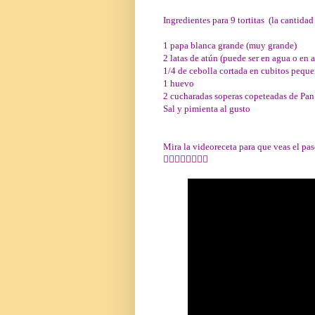
Ingredientes para 9 tortitas
(la cantidad
1 papa blanca grande (muy grande)
2 latas de atún (puede ser en agua o en a
1/4 de cebolla cortada en cubitos pequ
1 huevo
2 cucharadas soperas copeteadas de Pa
Sal y pimienta al gusto
Mira la videoreceta para que veas el pas
👇🏻👇🏻👇🏻👇🏻