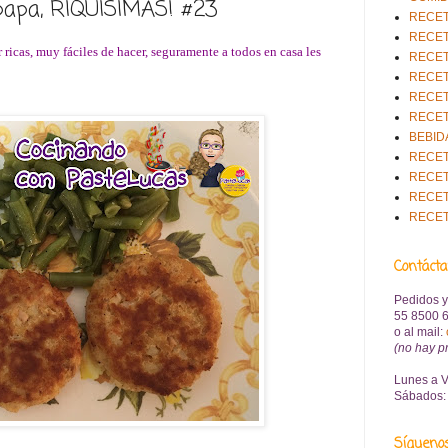
 papa, RIQUÍSIMAS! #23
RECET
RECET
 ricas, muy fáciles de hacer, seguramente a todos en casa les
RECET
RECET
RECET
RECET
BEBID
RECET
RECET
RECET
RECE
Contáct
Pedidos y
55 8500 6
o al mail
:
(no hay p
Lunes a V
Sábados: 
Sígueno