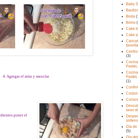
Baby 
Bautiz
Boda
(
Bolos
(
Cake b
Cake 
Carica
favorit
Centro
(3)
Cocina
PasteL
Cocina
4. Agregar el atún y mezclar.
PasteL
(1)
Confir
Corpor
Cursos
Descub
sexo d
edientes poner el
Desped
soltero
Día de
(5)
Día de