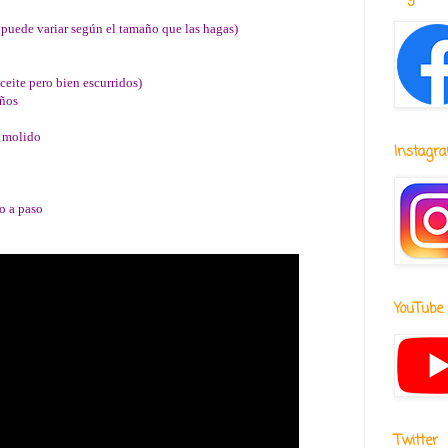
 puede variar según el tamaño que las hagas)
ceite pero bien escurridos)
eños
n molido
Instagr
o a paso
YouTube
Twitter