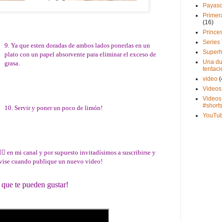
Payas
Primer
(16)
Prince
Series
9. Ya que esten doradas de ambos lados ponerlas en un
Superh
plato con un papel absorvente para eliminar el exceso de
Una du
grasa.
tentaci
video
(
Videos
Videos
#short
10. Servir y poner un poco de limón!
YouTu
🏻 en mi canal y por supuesto invitadísimos a suscribirse y
 avise cuando publique un nuevo video!
 que te pueden gustar!