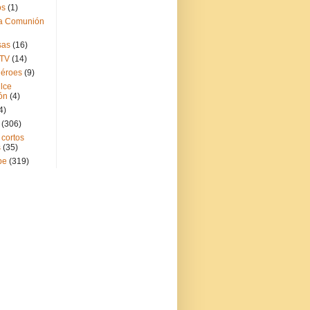
os
(1)
a Comunión
sas
(16)
 TV
(14)
éroes
(9)
lce
ón
(4)
4)
(306)
 cortos
s
(35)
be
(319)