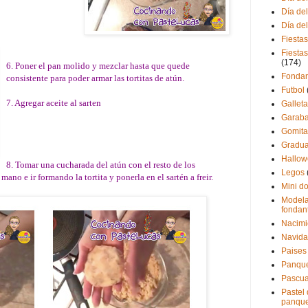
Día de
Día de
Fiestas
Fiestas
(174)
6. Poner el pan molido y mezclar hasta que quede
Fondan
consistente para poder armar las tortitas de atún.
Futbol
7. Agregar aceite al sarten
Gallet
Garaba
Gomita
Gradua
Hallo
8. Tomar una cucharada del atún con el resto de los
Legos
mano e ir formando la tortita y ponerla en el sartén a freir.
Mini d
Modela
fondan
Nacimi
Navid
Paises
Panque
Pascu
Pastel
panque