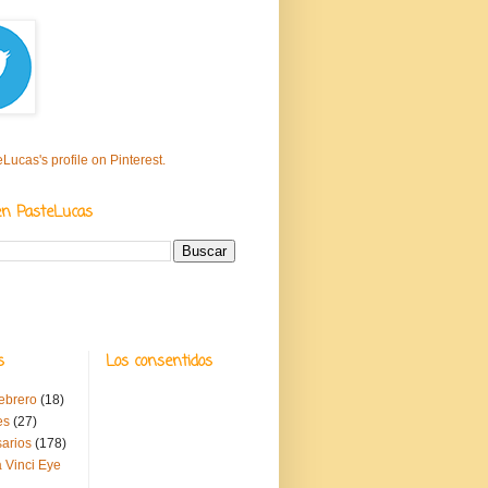
eLucas's profile on Pinterest.
en PasteLucas
s
Los consentidos
febrero
(18)
es
(27)
sarios
(178)
 Vinci Eye