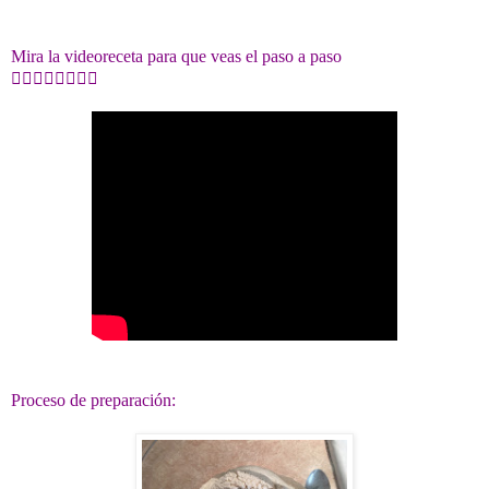
Mira la videoreceta para que veas el paso a paso
👇🏻👇🏻👇🏻👇🏻
Proceso de preparación: