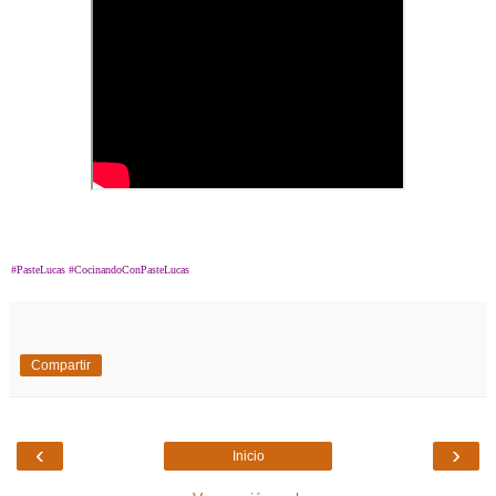
#PasteLucas #CocinandoConPasteLucas
Compartir
‹
›
Inicio