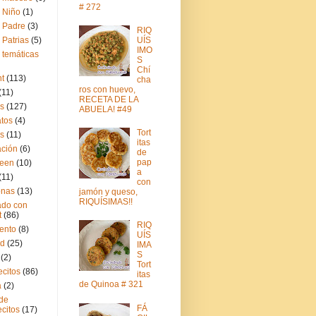
# 272
l Niño
(1)
l Padre
(3)
RIQ
 Patrias
(5)
UÍS
IMO
 temáticas
S
Chí
t
(113)
cha
ros con huevo,
(11)
RECETA DE LA
as
(127)
ABUELA! #49
tos
(4)
Tort
s
(11)
itas
ción
(6)
de
pap
ween
(10)
a
(11)
con
onas
(13)
jamón y queso,
RIQUÍSIMAS!!
do con
t
(86)
RIQ
ento
(8)
UÍS
ad
(25)
IMA
S
(2)
Tort
citos
(86)
itas
de Quinoa # 321
a
(2)
 de
FÁ
citos
(17)