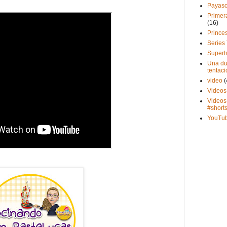
Payas
Primer
(16)
Prince
Series
Superh
Una du
tentaci
video
(
Videos
Videos
#short
YouTu