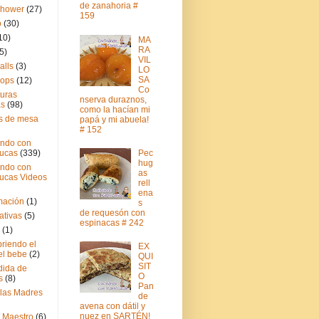
de zanahoria #
Shower
(27)
159
o
(30)
10)
MA
RA
5)
VIL
alls
(3)
LO
SA
pops
(12)
Co
turas
nserva duraznos,
as
(98)
como la hacían mi
s de mesa
papá y mi abuela!
# 152
ndo con
Pec
ucas
(339)
hug
ndo con
as
ucas Videos
rell
ena
mación
(1)
s
de requesón con
ativas
(5)
espinacas # 242
(1)
riendo el
EX
el bebe
(2)
QUI
SIT
ida de
O
s
(8)
Pan
 las Madres
de
avena con dátil y
nuez en SARTÉN!
l Maestro
(6)