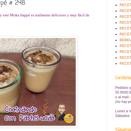
pé # 248
RECET
RECET
s y este Moka frappé es realmente delicioso y muy fácil de
RECET
RECET
RECET
RECET
BEBID
RECET
RECET
RECET
RECE
Contáct
Pedidos y
55 8500 6
o al mail
:
(no hay p
Lunes a V
Sábados: 
Sígueno