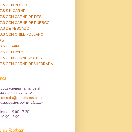
AS CON POLLO
AS SIN CARNE
AS CON CARNE DE RES
AS CON CARNE DE PUERCO
AS DE PESCADO
AS CON CHILE POBLANO
AS
AS DE PAN
AS CON PAPA
AS CON CARNE MOLIDA
TAS CON CARNE DESHEBRADA
anos
 cotizaciones llámanos al:
447 • 55 3672 8252
contacta@pastelucas.com
resupuestos por whatsapp)
iernes: 9:00 - 7:30
10:00 - 2:00
s en Facebook