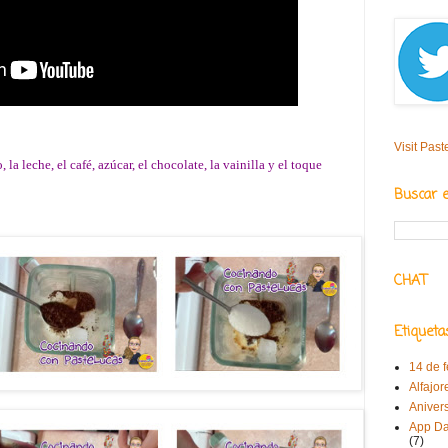
Visit Past
, la leche, el café, azúcar, el chocolate, la vainilla y el toque
Buscar 
CHAT
Etiqueta
14 de 
Alfajor
Aniver
App Da
(7)