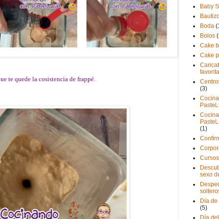
Baby 
Bautiz
Boda
(
Bolos
(
Cake b
Cake 
Carica
favorit
que te quede la cosistencia de frappé.
Centro
(3)
Cocina
PasteL
Cocina
PasteL
(1)
Confir
Corpor
Cursos
Descub
sexo d
Desped
soltero
Día de
(5)
Día de