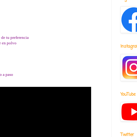
 de tu preferencia
e en polvo
Instagr
o a paso
YouTube
Twitter