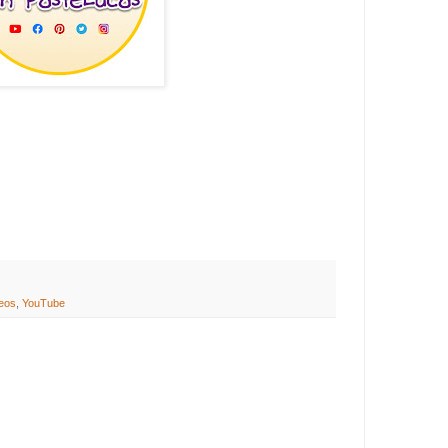
eos
,
YouTube