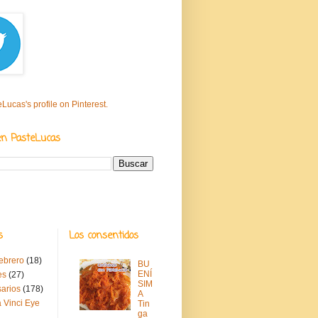
eLucas's profile on Pinterest.
en PasteLucas
s
Los consentidos
febrero
(18)
BU
ENÍ
es
(27)
SIM
sarios
(178)
A
 Vinci Eye
Tin
ga