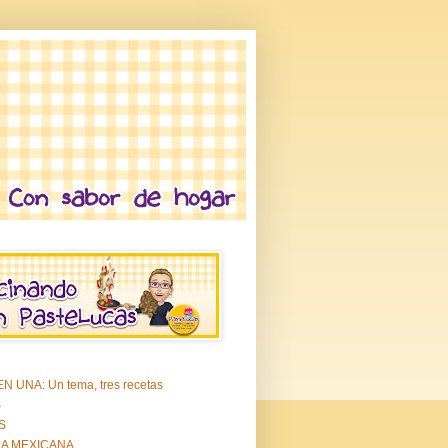
N UNA: Un tema, tres recetas
S
S
A MEXICANA