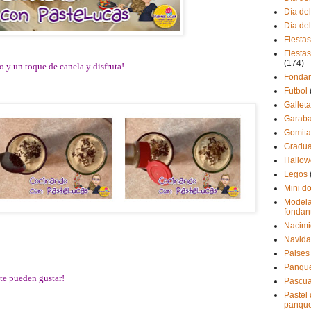
Día de
Día de
Fiestas
Fiestas
(174)
o y un toque de canela y disfruta!
Fondan
Futbol
Gallet
Garaba
Gomita
Gradua
Hallo
Legos
Mini d
Modela
fondan
Nacimi
Navid
Paises
Panque
 te pueden gustar!
Pascu
Pastel
panque