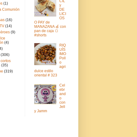
CIL
os
(1)
y
DE
a Comunión
LICI
OS
sas
(16)
O PAY de
 TV
(14)
MANAZANA 🍏 con
pan de caja 🍞
éroes
(9)
#shorts
lce
ón
(4)
RIQ
4)
UÍS
IMO
(306)
Poll
 cortos
o
s
(35)
agri
dulce estilo
be
(319)
oriental # 323
Cel
ebr
and
o
con
Jell
y Jamm