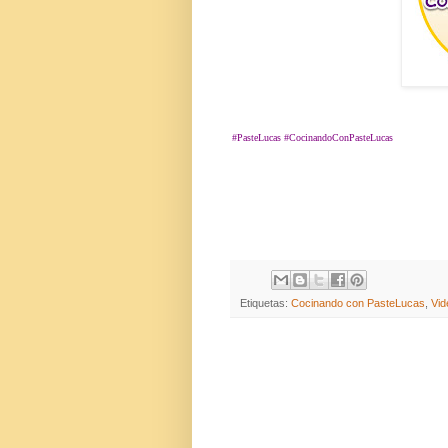
#PasteLucas #CocinandoConPasteLucas
Etiquetas:
Cocinando con PasteLucas
,
Vid