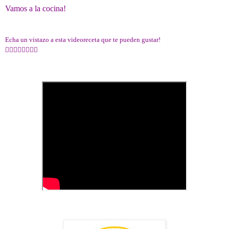
Vamos a la cocina!
Echa un vistazo a esta videoreceta que te pueden gustar!
👇🏻👇🏻👇🏻👇🏻