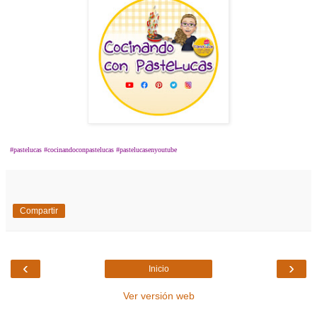
#pastelucas #cocinandoconpastelucas #pastelucasenyoutube
Compartir
‹
›
Inicio
Ver versión web