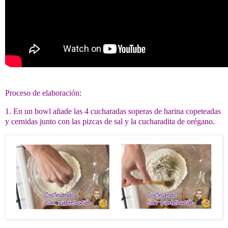
Proceso de elaboración:
1. En un bowl añade las 4 cucharadas soperas de harina copeteadas
y cernidas junto con las pizcas de sal y la cucharadita de orégano.