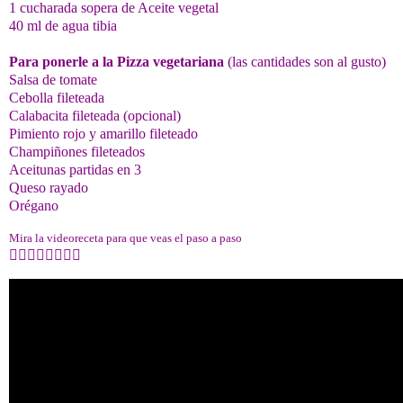
1 cucharada sopera de Aceite vegetal
40 ml de agua tibia
Para ponerle a la Pizza vegetariana
(las cantidades son al gusto)
Salsa de tomate
Cebolla fileteada
Calabacita fileteada (opcional)
Pimiento rojo y amarillo fileteado
Champiñones fileteados
Aceitunas partidas en 3
Queso rayado
Orégano
Mira la videoreceta para que veas el paso a paso
👇🏻👇🏻👇🏻👇🏻