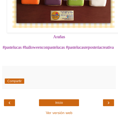
Arañas
#pastelucas #halloweenconpastelucas
#pastelucasreposteriacreativa
Compartir
‹
›
Inicio
Ver versión web