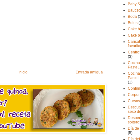
Baby 
Bautiz
Boda
(
Bolos
(
Cake b
Cake 
Carica
favorit
Centro
(3)
Cocina
PasteL
Inicio
Entrada antigua
Cocina
PasteL
(1)
Confir
Corpor
Cursos
Descub
sexo d
Desped
soltero
Día de
(5)
Día de