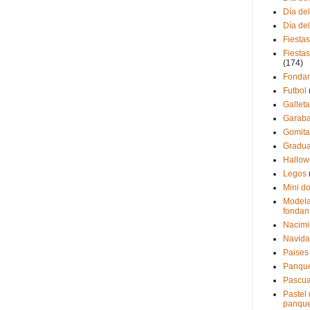
Día de
Día de
Fiestas
Fiestas
(174)
Fondan
Futbol
Gallet
Garaba
Gomita
Gradua
Hallo
Legos
Mini d
Modela
fondan
Nacimi
Navid
Paises
Panque
Pascu
Pastel
panque