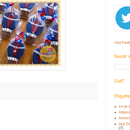
Visit Past
Buscar 
CHAT
Etiqueta
14 de 
Alfajor
Aniver
App Da
(7)