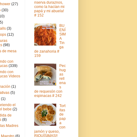
nserva duraznos,
Shower
(27)
como la hacían mi
o
(30)
papá y mi abuela!
# 152
10)
5)
BU
alls
(3)
ENÍ
SIM
pops
(12)
A
turas
Tin
as
(98)
ga
s de mesa
de zanahoria #
159
ndo con
Pec
ucas
(339)
hug
ndo con
as
ucas Videos
rell
ena
mación
(1)
s
de requesón con
ativas
(5)
espinacas # 242
(1)
riendo el
Tort
el bebe
(2)
itas
de
ida de
pap
s
(8)
a
 las Madres
con
jamón y queso,
RIQUÍSIMAS!!
l Maestro
(6)