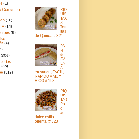
os
(1)
RIQ
a Comunión
UÍS
IMA
sas
(16)
S
 TV
(14)
Tort
itas
éroes
(9)
de Quinoa # 321
lce
ón
(4)
PA
4)
N
de
(306)
AV
 cortos
EN
s
(35)
A
en sartén, FÁCIL,
be
(319)
RÁPIDO y MUY
RICO # 198
RIQ
UÍS
IMO
Poll
o
agri
dulce estilo
oriental # 323