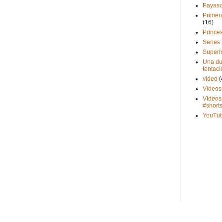
Payas
Primer
(16)
Prince
Series
Superh
Una du
tentaci
video
(
Videos
Videos
#short
YouTu