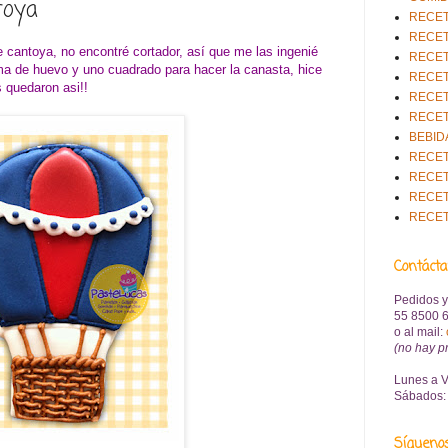
toya
RECET
RECET
e cantoya, no encontré cortador, así que me las ingenié
RECET
ma de huevo y uno cuadrado para hacer la canasta, hice
RECET
s quedaron asi!!
RECET
RECET
BEBID
RECET
RECET
RECET
RECE
Contáct
Pedidos y
55 8500 6
o al mail
:
(no hay p
Lunes a V
Sábados: 
Sígueno