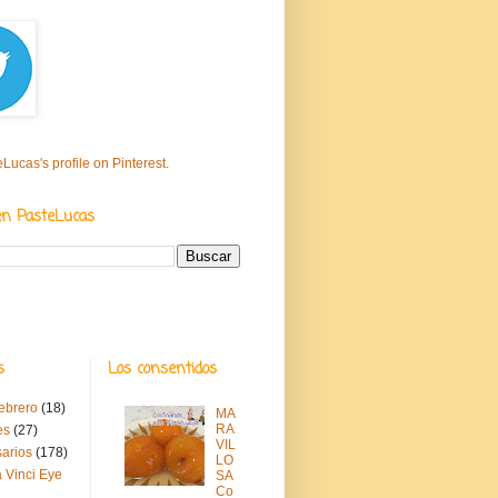
eLucas's profile on Pinterest.
en PasteLucas
s
Los consentidos
febrero
(18)
MA
RA
es
(27)
VIL
sarios
(178)
LO
 Vinci Eye
SA
Co