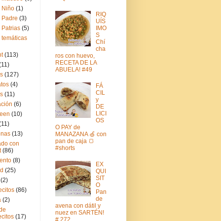
l Niño
(1)
RIQ
l Padre
(3)
UÍS
 Patrias
(5)
IMO
S
 temáticas
Chí
cha
t
(113)
ros con huevo,
RECETA DE LA
(11)
ABUELA! #49
as
(127)
tos
(4)
FÁ
CIL
s
(11)
y
ción
(6)
DE
LICI
ween
(10)
OS
(11)
O PAY de
onas
(13)
MANAZANA 🍏 con
pan de caja 🍞
do con
#shorts
t
(86)
ento
(8)
EX
ad
(25)
QUI
SIT
(2)
O
citos
(86)
Pan
de
a
(2)
avena con dátil y
 de
nuez en SARTÉN!
citos
(17)
# 272