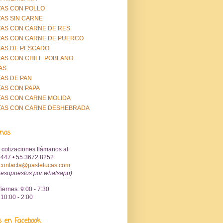
AS CON POLLO
AS SIN CARNE
AS CON CARNE DE RES
AS CON CARNE DE PUERCO
AS DE PESCADO
AS CON CHILE POBLANO
AS
AS DE PAN
AS CON PAPA
AS CON CARNE MOLIDA
TAS CON CARNE DESHEBRADA
anos
 cotizaciones llámanos al:
447 • 55 3672 8252
contacta@pastelucas.com
resupuestos por whatsapp)
iernes: 9:00 - 7:30
10:00 - 2:00
s en Facebook