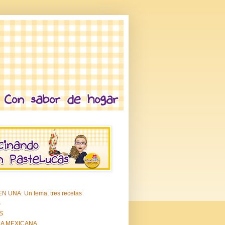
N UNA: Un tema, tres recetas
S
S
A MEXICANA