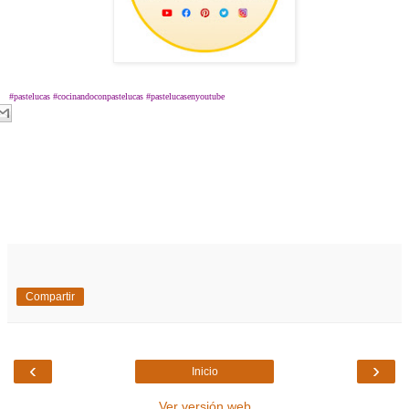
#pastelucas #cocinandoconpastelucas #pastelucasenyoutube
Compartir
‹
›
Inicio
Ver versión web