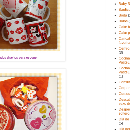
Baby 
Bautiz
Boda
(
Bolos
(
Cake b
Cake 
Carica
favorit
Centro
(3)
ndos diseños para escoger
Cocina
PasteL
Cocina
PasteL
(1)
Confir
Corpor
Cursos
Descub
sexo d
Desped
soltero
Día de
(5)
Día de