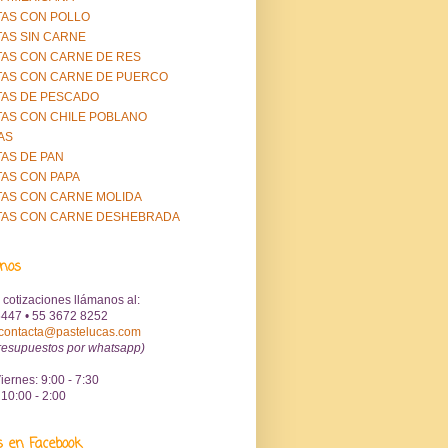
AS CON POLLO
AS SIN CARNE
AS CON CARNE DE RES
AS CON CARNE DE PUERCO
AS DE PESCADO
AS CON CHILE POBLANO
AS
AS DE PAN
AS CON PAPA
AS CON CARNE MOLIDA
TAS CON CARNE DESHEBRADA
anos
 cotizaciones llámanos al:
447 • 55 3672 8252
contacta@pastelucas.com
resupuestos por whatsapp)
iernes: 9:00 - 7:30
10:00 - 2:00
s en Facebook