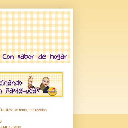
N UNA: Un tema, tres recetas
S
S
A MEXICANA