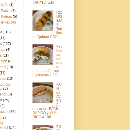
ABUELA! #49
l Niño
(1)
l Padre
(3)
RIQ
 Patrias
(5)
UÍS
IMA
 temáticas
S
Tort
t
(113)
itas
de Quinoa # 321
(11)
as
(127)
Pec
tos
(4)
hug
as
s
(11)
rell
ción
(6)
ena
s
ween
(10)
de requesón con
(11)
espinacas # 242
onas
(13)
do con
PA
t
(86)
N
de
ento
(8)
AV
ad
(25)
EN
A
(2)
en sartén, FÁCIL,
citos
(86)
RÁPIDO y MUY
RICO # 198
a
(2)
 de
EX
citos
(17)