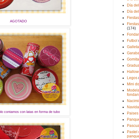
Día de
Día de
Fiestas
AGOTADO
Fiestas
(174)
Fondan
Futbol
Gallet
Garaba
Gomita
Gradua
Hallo
Legos
Mini d
Modela
fondan
Nacimi
Navid
o contamos con latas en forma de tubo
Paises
Panque
Pascu
Pastel
panque