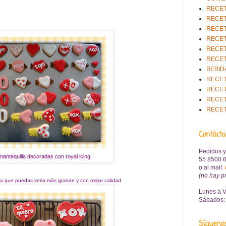
RECET
RECET
RECET
RECET
RECET
RECET
BEBID
RECET
RECET
RECET
RECE
Contáct
Pedidos y
mantequilla decoradas con royal icing
55 8500 6
o al mail
:
(no hay p
ra que puedas verla más grande y con mejor calidad
Lunes a V
Sábados: 
Sígueno