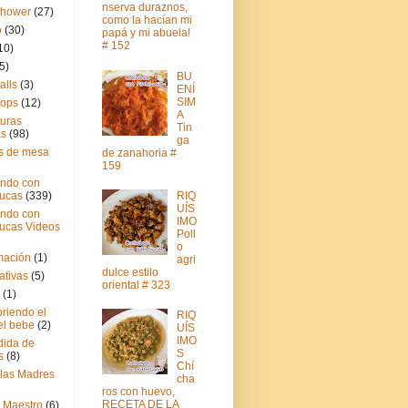
nserva duraznos,
Shower
(27)
como la hacían mi
o
(30)
papá y mi abuela!
# 152
10)
5)
BU
alls
(3)
ENÍ
SIM
pops
(12)
A
turas
Tin
as
(98)
ga
s de mesa
de zanahoria #
159
ndo con
RIQ
ucas
(339)
UÍS
ndo con
IMO
ucas Videos
Poll
o
mación
(1)
agri
dulce estilo
ativas
(5)
oriental # 323
(1)
riendo el
RIQ
el bebe
(2)
UÍS
IMO
ida de
S
s
(8)
Chí
 las Madres
cha
ros con huevo,
RECETA DE LA
l Maestro
(6)