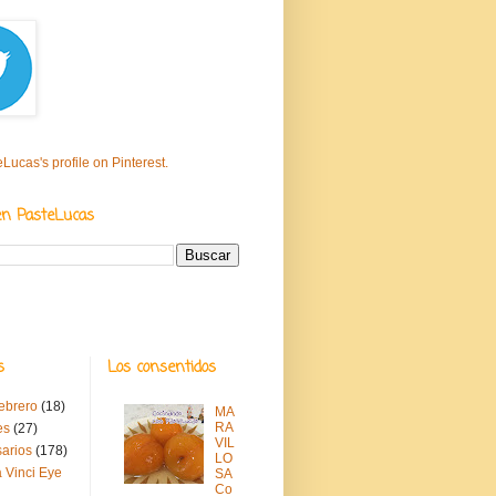
eLucas's profile on Pinterest.
en PasteLucas
s
Los consentidos
febrero
(18)
MA
RA
es
(27)
VIL
sarios
(178)
LO
 Vinci Eye
SA
Co