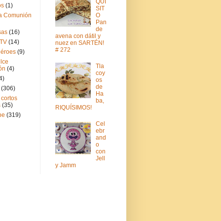
QUI
os
(1)
SIT
O
a Comunión
Pan
de
sas
(16)
avena con dátil y
 TV
(14)
nuez en SARTÉN!
# 272
éroes
(9)
lce
Tla
ón
(4)
coy
4)
os
de
(306)
Ha
 cortos
ba,
s
(35)
RIQUÍSIMOS!
be
(319)
Cel
ebr
and
o
con
Jell
y Jamm