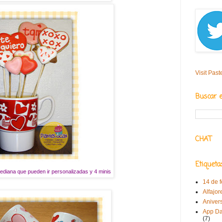
Visit Past
Buscar 
CHAT
Etiqueta
ediana que pueden ir personalizadas y 4 minis
14 de 
Alfajor
Aniver
App Da
(7)