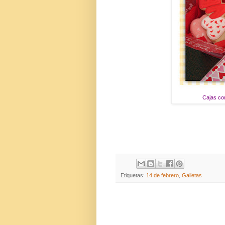
Cajas co
Etiquetas:
14 de febrero
,
Galletas