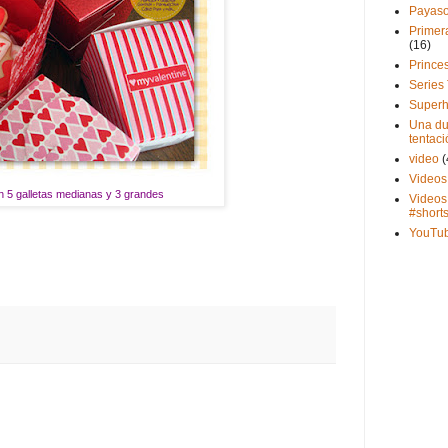
Payas
Primer
(16)
Prince
Series
Superh
Una du
tentaci
video
(
Videos
n 5 galletas medianas y 3 grandes
Videos
#short
YouTu